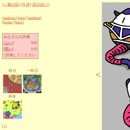
[
<<前の日
] [
今月
] [
次の日>>
]
[
ranking
] [
new
] [
random
]
[
home
] [
blog
]
みなさんの評価
[
よい
]:
900
[
悪い
]:
610
↑評価してください
昨日
一昨日
<
昨年
[
+
]