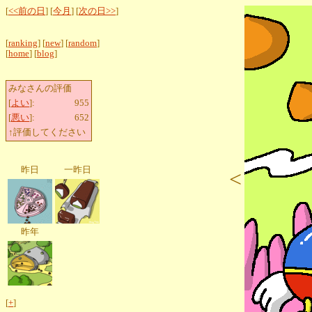
[
<<前の日
] [
今月
] [
次の日>>
]
[
ranking
] [
new
] [
random
]
[
home
] [
blog
]
みなさんの評価
[
よい
]:
955
[
悪い
]:
652
↑評価してください
昨日
一昨日
<
昨年
[
+
]