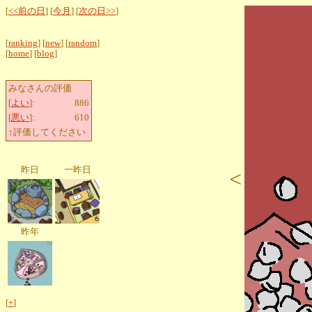
[
<<前の日
] [
今月
] [
次の日>>
]
[
ranking
] [
new
] [
random
]
[
home
] [
blog
]
みなさんの評価
[
よい
]:
886
[
悪い
]:
610
↑評価してください
昨日
一昨日
<
昨年
[
+
]