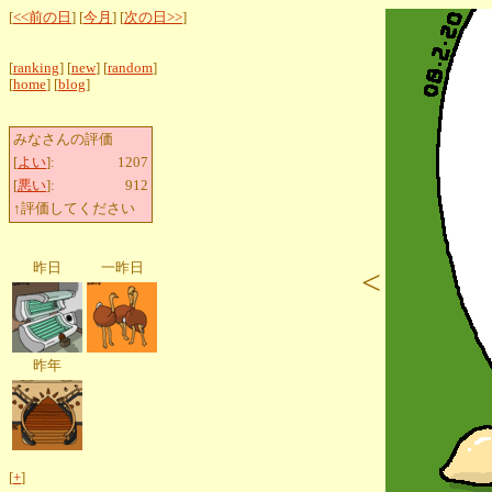
[
<<前の日
] [
今月
] [
次の日>>
]
[
ranking
] [
new
] [
random
]
[
home
] [
blog
]
みなさんの評価
[
よい
]:
1207
[
悪い
]:
912
↑評価してください
昨日
一昨日
<
昨年
[
+
]