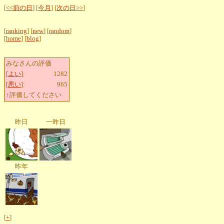
[
<<前の日
] [
今月
] [
次の日>>
]
[
ranking
] [
new
] [
random
]
[
home
] [
blog
]
みなさんの評価
[
よい
]:
1282
[
悪い
]:
965
↑評価してください
昨日
一昨日
昨年
[
+
]