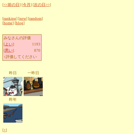
[
<<前の日
] [
今月
] [
次の日>>
]
[
ranking
] [
new
] [
random
]
[
home
] [
blog
]
みなさんの評価
[
よい
]:
1193
[
悪い
]:
870
↑評価してください
昨日
一昨日
昨年
[
+
]