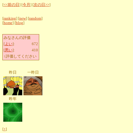
[
<<前の日
] [
今月
] [
次の日>>
]
[
ranking
] [
new
] [
random
]
[
home
] [
blog
]
みなさんの評価
[
よい
]:
672
[
悪い
]:
410
↑評価してください
昨日
一昨日
昨年
[
+
]