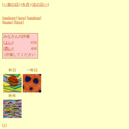
[
<<前の日
] [
今月
] [
次の日>>
]
[
ranking
] [
new
] [
random
]
[
home
] [
blog
]
みなさんの評価
[
よい
]:
656
[
悪い
]:
406
↑評価してください
昨日
一昨日
昨年
[
+
]