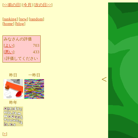
[
<<前の日
] [
今月
] [
次の日>>
]
[
ranking
] [
new
] [
random
]
[
home
] [
blog
]
みなさんの評価
[
よい
]:
703
[
悪い
]:
433
↑評価してください
昨日
一昨日
<
昨年
[
+
]