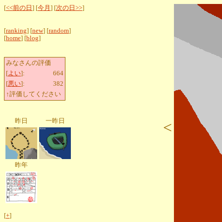
[
<<前の日
] [
今月
] [
次の日>>
]
[
ranking
] [
new
] [
random
]
[
home
] [
blog
]
みなさんの評価
[
よい
]:
664
[
悪い
]:
382
↑評価してください
昨日
一昨日
<
昨年
[
+
]