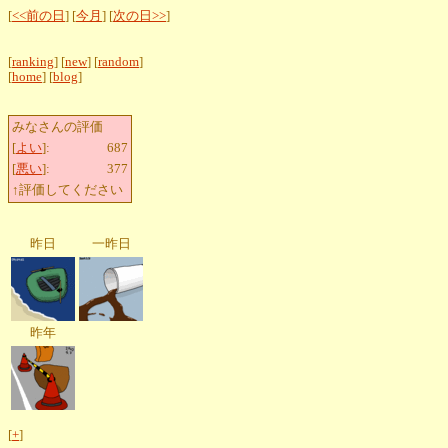
[
<<前の日
] [
今月
] [
次の日>>
]
[
ranking
] [
new
] [
random
]
[
home
] [
blog
]
みなさんの評価
[
よい
]:
687
[
悪い
]:
377
↑評価してください
昨日
一昨日
昨年
[
+
]