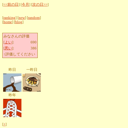
[
<<前の日
] [
今月
] [
次の日>>
]
[
ranking
] [
new
] [
random
]
[
home
] [
blog
]
みなさんの評価
[
よい
]:
690
[
悪い
]:
386
↑評価してください
昨日
一昨日
昨年
[
+
]