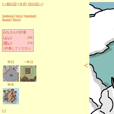
[
<<前の日
] [
今月
] [
次の日>>
]
[
ranking
] [
new
] [
random
]
[
home
] [
blog
]
みなさんの評価
[
よい
]:
296
[
悪い
]:
234
↑評価してください
昨日
一昨日
<
昨年
[
+
]