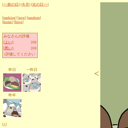
[
<<前の日
] [
今月
] [
次の日>>
]
[
ranking
] [
new
] [
random
]
[
home
] [
blog
]
みなさんの評価
[
よい
]:
268
[
悪い
]:
269
↑評価してください
昨日
一昨日
<
昨年
[
+
]