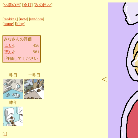
[
<<前の日
] [
今月
] [
次の日>>
]
[
ranking
] [
new
] [
random
]
[
home
] [
blog
]
みなさんの評価
[
よい
]:
456
[
悪い
]:
581
↑評価してください
昨日
一昨日
<
昨年
[
+
]