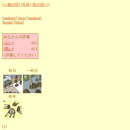
[
<<前の日
] [
今月
] [
次の日>>
]
[
ranking
] [
new
] [
random
]
[
home
] [
blog
]
みなさんの評価
[
よい
]:
422
[
悪い
]:
413
↑評価してください
昨日
一昨日
昨年
[
+
]