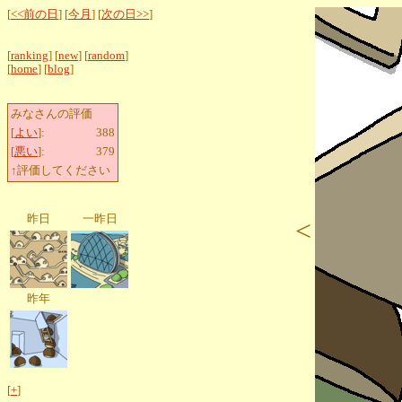
[
<<前の日
] [
今月
] [
次の日>>
]
[
ranking
] [
new
] [
random
]
[
home
] [
blog
]
みなさんの評価
[
よい
]:
388
[
悪い
]:
379
↑評価してください
昨日
一昨日
<
昨年
[
+
]