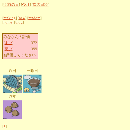
[
<<前の日
] [
今月
] [
次の日>>
]
[
ranking
] [
new
] [
random
]
[
home
] [
blog
]
みなさんの評価
[
よい
]:
372
[
悪い
]:
355
↑評価してください
昨日
一昨日
昨年
[
+
]