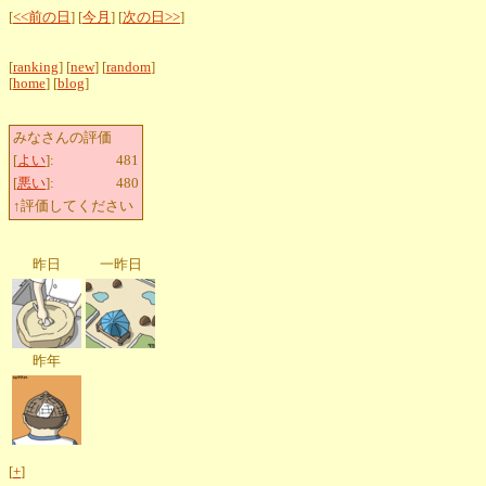
[
<<前の日
] [
今月
] [
次の日>>
]
[
ranking
] [
new
] [
random
]
[
home
] [
blog
]
みなさんの評価
[
よい
]:
481
[
悪い
]:
480
↑評価してください
昨日
一昨日
昨年
[
+
]