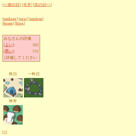
[
<<前の日
] [
今月
] [
次の日>>
]
[
ranking
] [
new
] [
random
]
[
home
] [
blog
]
みなさんの評価
[
よい
]:
502
[
悪い
]:
531
↑評価してください
昨日
一昨日
昨年
[
+
]