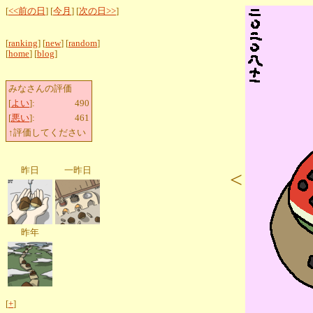
[
<<前の日
] [
今月
] [
次の日>>
]
[
ranking
] [
new
] [
random
]
[
home
] [
blog
]
みなさんの評価
[
よい
]:
490
[
悪い
]:
461
↑評価してください
昨日
一昨日
<
昨年
[
+
]