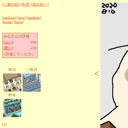
[
<<前の日
] [
今月
] [
次の日>>
]
[
ranking
] [
new
] [
random
]
[
home
] [
blog
]
みなさんの評価
[
よい
]:
446
[
悪い
]:
458
↑評価してください
昨日
一昨日
<
昨年
[
+
]