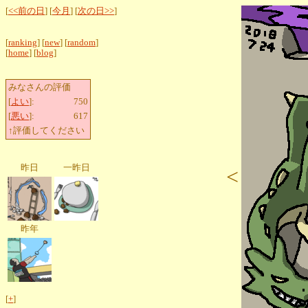
[
<<前の日
] [
今月
] [
次の日>>
]
[
ranking
] [
new
] [
random
]
[
home
] [
blog
]
みなさんの評価
[
よい
]:
750
[
悪い
]:
617
↑評価してください
昨日
一昨日
<
昨年
[
+
]