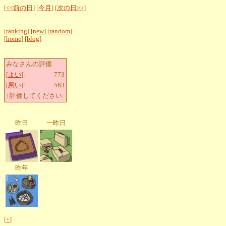
[
<<前の日
] [
今月
] [
次の日>>
]
[
ranking
] [
new
] [
random
]
[
home
] [
blog
]
みなさんの評価
[
よい
]:
773
[
悪い
]:
563
↑評価してください
昨日
一昨日
昨年
[
+
]