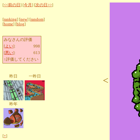
[
<<前の日
] [
今月
] [
次の日>>
]
[
ranking
] [
new
] [
random
]
[
home
] [
blog
]
みなさんの評価
[
よい
]:
998
[
悪い
]:
613
↑評価してください
昨日
一昨日
<
昨年
[
+
]