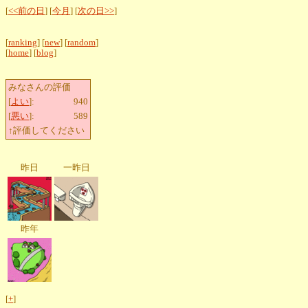
[
<<前の日
] [
今月
] [
次の日>>
]
[
ranking
] [
new
] [
random
]
[
home
] [
blog
]
みなさんの評価
[
よい
]:
940
[
悪い
]:
589
↑評価してください
昨日
一昨日
昨年
[
+
]