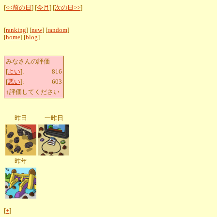
[
<<前の日
] [
今月
] [
次の日>>
]
[
ranking
] [
new
] [
random
]
[
home
] [
blog
]
みなさんの評価
[
よい
]:
816
[
悪い
]:
603
↑評価してください
昨日
一昨日
昨年
[
+
]