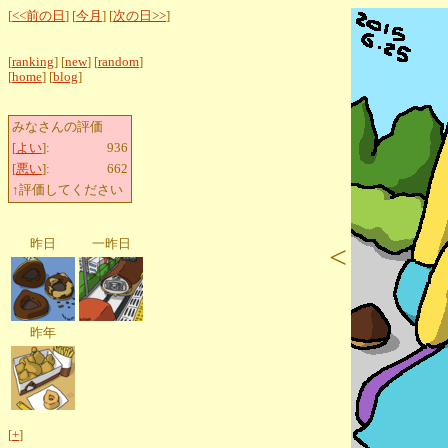
[
<<前の日
] [
今月
] [
次の日>>
]
[
ranking
] [
new
] [
random
]
[
home
] [
blog
]
みなさんの評価
[
よい
]:
936
[
悪い
]:
662
↑評価してください
昨日
一昨日
<
昨年
[
+
]