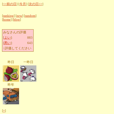
[
<<前の日
] [
今月
] [
次の日>>
]
[
ranking
] [
new
] [
random
]
[
home
] [
blog
]
みなさんの評価
[
よい
]:
883
[
悪い
]:
643
↑評価してください
昨日
一昨日
昨年
[
+
]