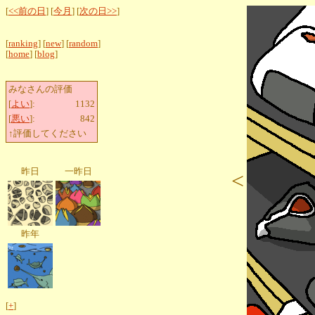
[
<<前の日
] [
今月
] [
次の日>>
]
[
ranking
] [
new
] [
random
]
[
home
] [
blog
]
みなさんの評価
[
よい
]:
1132
[
悪い
]:
842
↑評価してください
昨日
一昨日
<
昨年
[
+
]