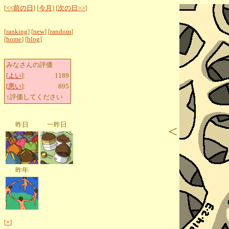
[
<<前の日
] [
今月
] [
次の日>>
]
[
ranking
] [
new
] [
random
]
[
home
] [
blog
]
みなさんの評価
[
よい
]:
1189
[
悪い
]:
895
↑評価してください
昨日
一昨日
<
昨年
[
+
]