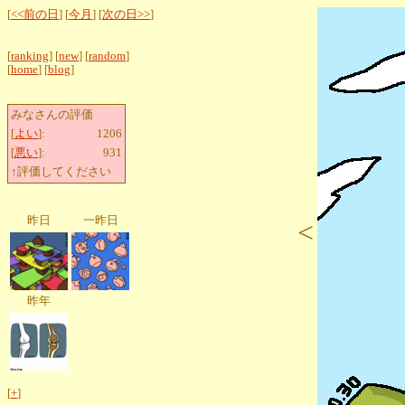
[
<<前の日
] [
今月
] [
次の日>>
]
[
ranking
] [
new
] [
random
]
[
home
] [
blog
]
みなさんの評価
[
よい
]:
1206
[
悪い
]:
931
↑評価してください
昨日
一昨日
<
昨年
[
+
]