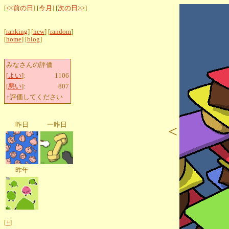
[
<<前の日
] [
今月
] [
次の日>>
]
[
ranking
] [
new
] [
random
]
[
home
] [
blog
]
みなさんの評価
[
よい
]:
1106
[
悪い
]:
807
↑評価してください
昨日
一昨日
<
昨年
[
+
]