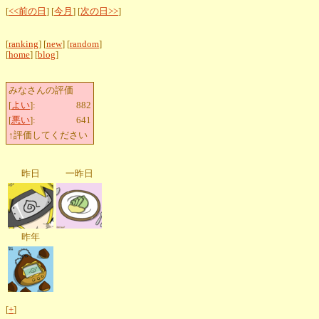
[
<<前の日
] [
今月
] [
次の日>>
]
[
ranking
] [
new
] [
random
]
[
home
] [
blog
]
みなさんの評価
[
よい
]:
882
[
悪い
]:
641
↑評価してください
昨日
一昨日
昨年
[
+
]