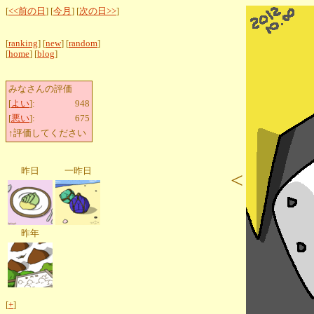
[
<<前の日
] [
今月
] [
次の日>>
]
[
ranking
] [
new
] [
random
]
[
home
] [
blog
]
みなさんの評価
[
よい
]:
948
[
悪い
]:
675
↑評価してください
昨日
一昨日
<
昨年
[
+
]