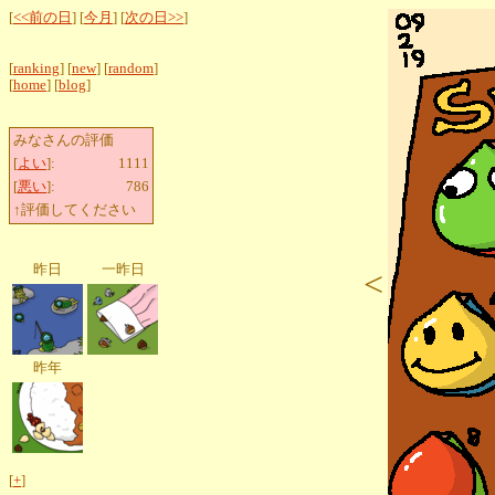
[
<<前の日
] [
今月
] [
次の日>>
]
[
ranking
] [
new
] [
random
]
[
home
] [
blog
]
みなさんの評価
[
よい
]:
1111
[
悪い
]:
786
↑評価してください
昨日
一昨日
<
昨年
[
+
]