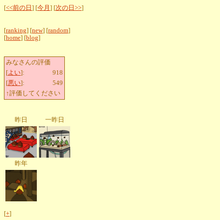
[
<<前の日
] [
今月
] [
次の日>>
]
[
ranking
] [
new
] [
random
]
[
home
] [
blog
]
みなさんの評価
[
よい
]:
918
[
悪い
]:
549
↑評価してください
昨日
一昨日
昨年
[
+
]