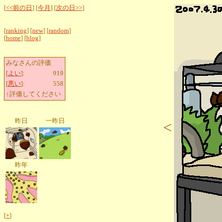
[
<<前の日
] [
今月
] [
次の日>>
]
[
ranking
] [
new
] [
random
]
[
home
] [
blog
]
みなさんの評価
[
よい
]:
919
[
悪い
]:
558
↑評価してください
昨日
一昨日
<
昨年
[
+
]