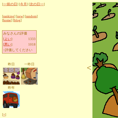
[
<<前の日
] [
今月
] [
次の日>>
]
[
ranking
] [
new
] [
random
]
[
home
] [
blog
]
みなさんの評価
[
よい
]:
1333
[
悪い
]:
1018
↑評価してください
昨日
一昨日
<
昨年
[
+
]