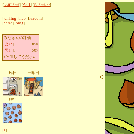
[
<<前の日
] [
今月
] [
次の日>>
]
[
ranking
] [
new
] [
random
]
[
home
] [
blog
]
みなさんの評価
[
よい
]:
859
[
悪い
]:
507
↑評価してください
昨日
一昨日
<
昨年
[
+
]