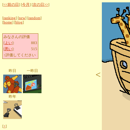
[
<<前の日
] [
今月
] [
次の日>>
]
[
ranking
] [
new
] [
random
]
[
home
] [
blog
]
みなさんの評価
[
よい
]:
883
[
悪い
]:
515
↑評価してください
昨日
一昨日
<
昨年
[
+
]