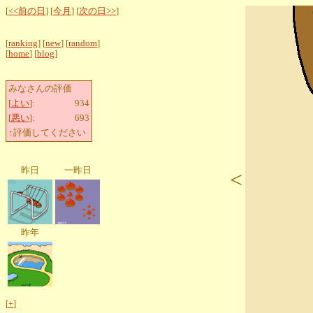
[
<<前の日
] [
今月
] [
次の日>>
]
[
ranking
] [
new
] [
random
]
[
home
] [
blog
]
みなさんの評価
[
よい
]:
934
[
悪い
]:
693
↑評価してください
昨日
一昨日
<
昨年
[
+
]