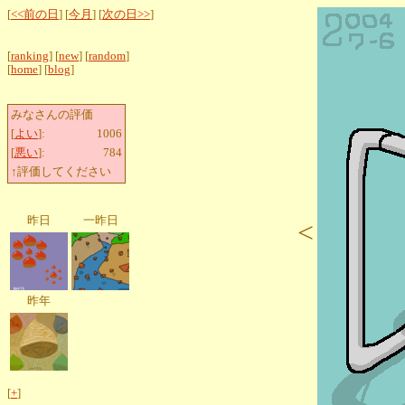
[
<<前の日
] [
今月
] [
次の日>>
]
[
ranking
] [
new
] [
random
]
[
home
] [
blog
]
みなさんの評価
[
よい
]:
1006
[
悪い
]:
784
↑評価してください
昨日
一昨日
<
昨年
[
+
]