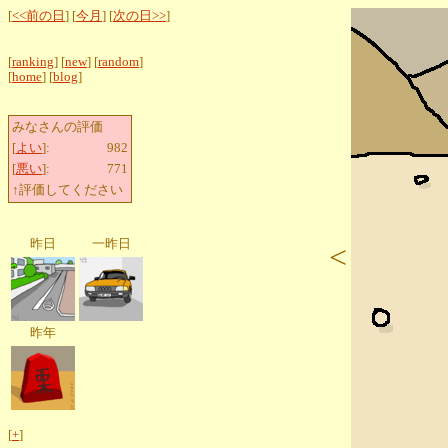
[
<<前の日
] [
今月
] [
次の日>>
]
[
ranking
] [
new
] [
random
]
[
home
] [
blog
]
みなさんの評価
[
よい
]:
982
[
悪い
]:
771
↑評価してください
昨日
一昨日
<
昨年
[
+
]