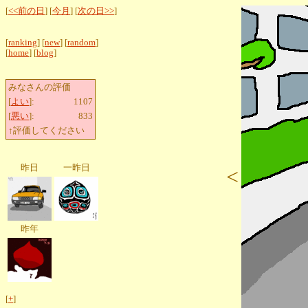
[
<<前の日
] [
今月
] [
次の日>>
]
[
ranking
] [
new
] [
random
]
[
home
] [
blog
]
みなさんの評価
[
よい
]:
1107
[
悪い
]:
833
↑評価してください
昨日
一昨日
<
昨年
[
+
]