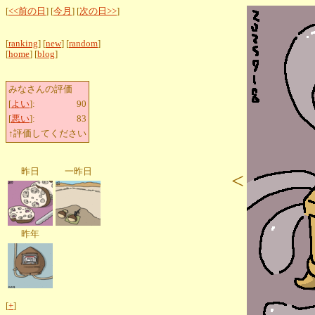
[
<<前の日
] [
今月
] [
次の日>>
]
[
ranking
] [
new
] [
random
]
[
home
] [
blog
]
みなさんの評価
[
よい
]:
90
[
悪い
]:
83
↑評価してください
昨日
一昨日
<
昨年
[
+
]