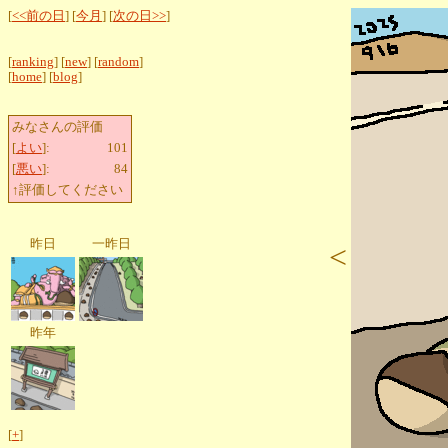
[
<<前の日
] [
今月
] [
次の日>>
]
[
ranking
] [
new
] [
random
]
[
home
] [
blog
]
みなさんの評価
[
よい
]:
101
[
悪い
]:
84
↑評価してください
昨日
一昨日
<
昨年
[
+
]