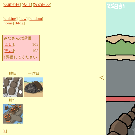
[
<<前の日
] [
今月
] [
次の日>>
]
[
ranking
] [
new
] [
random
]
[
home
] [
blog
]
みなさんの評価
[
よい
]:
102
[
悪い
]:
108
↑評価してください
昨日
一昨日
<
昨年
[
+
]