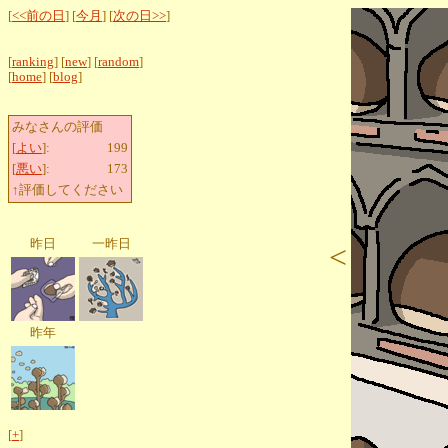
[
<<前の日
] [
今月
] [
次の日>>
]
[
ranking
] [
new
] [
random
]
[
home
] [
blog
]
みなさんの評価
[
よい
]:
199
[
悪い
]:
173
↑評価してください
昨日
一昨日
<
昨年
[
+
]