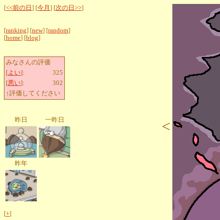
[
<<前の日
] [
今月
] [
次の日>>
]
[
ranking
] [
new
] [
random
]
[
home
] [
blog
]
みなさんの評価
[
よい
]:
325
[
悪い
]:
302
↑評価してください
昨日
一昨日
<
昨年
[
+
]